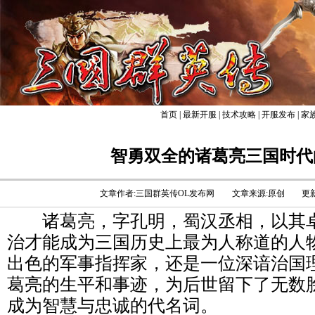
首页
|
最新开服
|
技术攻略
|
开服发布
|
家
智勇双全的诸葛亮三国时代
文章作者:三国群英传OL发布网
文章来源:原创
更新
诸葛亮，字孔明，蜀汉丞相，以其卓
治才能成为三国历史上最为人称道的人
出色的军事指挥家，还是一位深谙治国
葛亮的生平和事迹，为后世留下了无数
成为智慧与忠诚的代名词。