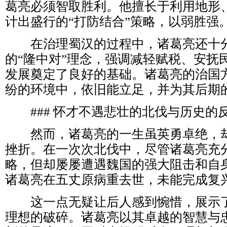
葛亮必须智取胜利。他擅长于利用地形
计出盛行的“打防结合”策略，以弱胜强
在治理蜀汉的过程中，诸葛亮还十分
的“隆中对”理念，强调减轻赋税、安抚
发展奠定了良好的基础。诸葛亮的治国
纷的环境中，依旧能立足，并为其后期
### 怀才不遇悲壮的北伐与历史的
然而，诸葛亮的一生虽英勇卓绝，却
挫折。在一次次北伐中，尽管诸葛亮充
略，但却屡屡遭遇魏国的强大阻击和自
诸葛亮在五丈原病重去世，未能完成复
这一点无疑让后人感到惋惜，展示了
理想的破碎。诸葛亮以其卓越的智慧与