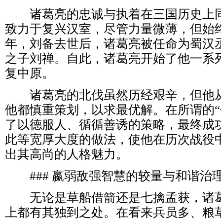
诸葛亮的忠诚与执着在三国历史上同
致力于复兴汉室，尽管力量微薄，但始终
年，刘备去世后，诸葛亮被任命为蜀汉
之子刘禅。自此，诸葛亮开始了他一系
复中原。
诸葛亮的北伐虽然历经艰辛，但他从
他都慎重策划，以求最优解。在所谓的“
了以德服人、循循善诱的策略，最终成
此等宽厚大度的做法，使他在历次战役
出其高尚的人格魅力。
### 嬴弱敌强智慧的较量与和谐治
无论是草船借箭还是七擒孟获，诸葛
上都有其独到之处。在看来兵员多、粮