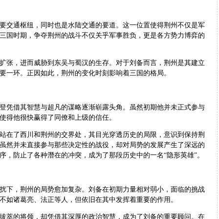
交通枢纽，同时也是水陆交通的要道。这一位置使得荆州不仅是军
三国时期，争夺荆州的战斗不仅关乎军事胜负，更是各方势力博弈的
张，进而威胁到东吴与蜀汉的生存。对于刘备而言，荆州是其建立
要一环。正因如此，荆州的变化时刻影响着三国的格局。
凭借其智慧与超凡的谋略逐渐崭露头角。虽然初期他并未正式参与
使得他很快赢得了同僚和上级的信任。
在了西川和荆州的交界处，其目光穿透历史的局限，意识到保持荆
虽然并未直接参与那些决定性的战役，却对局势的发展产生了深远的
序，防止了各种潛在的冲突，成为了那段历史中的一名“隐形英雄”。
下，荆州的局势愈加复杂。刘备在初期力量相对弱小，面临的挑战
不如诸葛亮、法正等人，但依旧在其中发挥着重要的作用。
萃的将领，却凭借其深厚的政治智慧，成为了刘备的重要顾问。在