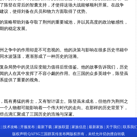
了陈登在背后的智囊支持，才使得这场大战能够顺利开展。在战争
建议，使得刘备在兵员和物力方面取得了优势。
策略帮助刘备夺取了荆州的重要城池，并以其高度的政治敏感性，
期的稳定发展。
之争中的作用却是不可忽视的。他的决策与影响在很多历史书籍中
同水波荡漾，逐渐形成了一种历史的涟漪。
杂局势中的灵活应变能力值得后世借鉴。他的故事告诉我们，历史
闻的人在其中发挥了不容小觑的作用。在三国的众多英雄中，陈登虽
系提供了重要的视角。
既有勇猛的将士，又有智计谋士。陈登虽未成名，但他作为荆州之
一个人物都可能影响着一个伟大时代的走向。在那样的历史背景下，
些点滴汇聚成了三国历史的浩瀚与深邃。
服
|
技术攻略
|
开服发布
|
最新下载
|
家族联盟
|
家族信息
|
最新家族
|
关于我们
|
联系我
版权声明:
QAFSG三国群英传发布网
版权所有，未经允许切勿擅自转载