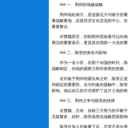
### 一、荆州的地缘战略
荆州地处南方，是连接北方与南方的重要
事战略要地，还是经济文化交流的中心。在
重要舞台。
对曹魏而言，控制荆州意味着可以向南扩
蜀汉的重要基石，更是其实现统一大业的重
### 二、陈登的角色与影响
作为一名小官，在那个动荡的时代，陈登
战略制定，但他的观察力和对形势的把握，
在刘备于荆州初露头角之时，陈登正是站
州稳定的重要性。在与刘备的接触中，陈登
影响。他以自己的方式维护了这片土地的秩
### 三、荆州之争与陈登的抉择
在曹魏、吕布、孙权三方势力的不断干扰
无疑繁多。此时，陈登虽然在战略层面影响
陈登在加入刘备麾下后，尽管不是出类拔