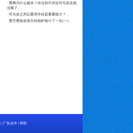
·
曹爽为什么被杀？你当初不待近司马其实就
没事了...
·
司马炎之所以重用羊枯是看重能力？...
·
曹丕曹植友情为何相妒相斗了一生(一)...
们
|
广告合作
|
帮助