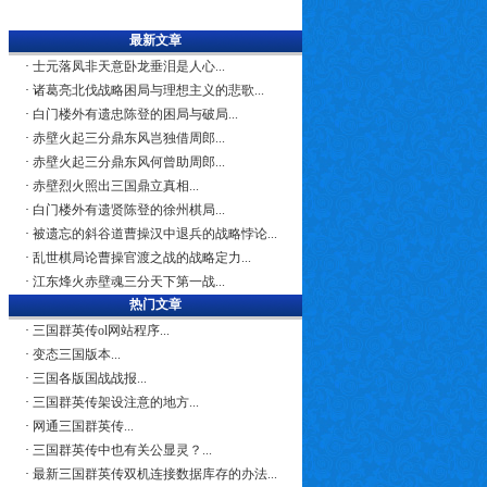
最新文章
·
士元落凤非天意卧龙垂泪是人心...
·
诸葛亮北伐战略困局与理想主义的悲歌...
·
白门楼外有遗忠陈登的困局与破局...
·
赤壁火起三分鼎东风岂独借周郎...
·
赤壁火起三分鼎东风何曾助周郎...
·
赤壁烈火照出三国鼎立真相...
·
白门楼外有遗贤陈登的徐州棋局...
·
被遗忘的斜谷道曹操汉中退兵的战略悖论...
·
乱世棋局论曹操官渡之战的战略定力...
·
江东烽火赤壁魂三分天下第一战...
热门文章
·
三国群英传ol网站程序...
·
变态三国版本...
·
三国各版国战战报...
·
三国群英传架设注意的地方...
·
网通三国群英传...
·
三国群英传中也有关公显灵？...
·
最新三国群英传双机连接数据库存的办法...