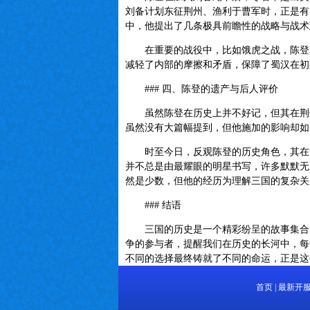
刘备计划东征荆州、渔利于曹军时，正是有
中，他提出了几条极具前瞻性的战略与战术
在重要的战役中，比如饿虎之战，陈登的
减轻了内部的摩擦和矛盾，保障了蜀汉在初
### 四、陈登的遗产与后人评价
虽然陈登在历史上并不好记，但其在荆州
虽然没有大篇幅提到，但他施加的影响却如
时至今日，反观陈登的历史角色，其在复
并不总是由最耀眼的明星书写，许多默默无
然是少数，但他的经历为理解三国的复杂关
### 结语
三国的历史是一个精彩纷呈的故事集合，
争的参与者，提醒我们在历史的长河中，每
不同的选择最终铸就了不同的命运，正是这
首页
|
最新开