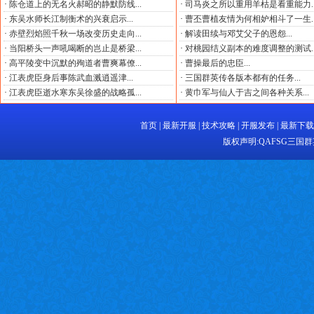
·
陈仓道上的无名火郝昭的静默防线...
·
司马炎之所以重用羊枯是看重能力..
·
东吴水师长江制衡术的兴衰启示...
·
曹丕曹植友情为何相妒相斗了一生..
·
赤壁烈焰照千秋一场改变历史走向...
·
解读田续与邓艾父子的恩怨...
·
当阳桥头一声吼喝断的岂止是桥梁...
·
对桃园结义副本的难度调整的测试..
·
高平陵变中沉默的殉道者曹爽幕僚...
·
曹操最后的忠臣...
·
江表虎臣身后事陈武血溅逍遥津...
·
三国群英传各版本都有的任务...
·
江表虎臣逝水寒东吴徐盛的战略孤...
·
黄巾军与仙人于吉之间各种关系...
首页
|
最新开服
|
技术攻略
|
开服发布
|
最新下载
版权声明:
QAFSG三国