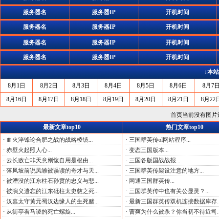
服务器名
服务器IP
开机时间
服务器名
服务器IP
开机时间
服务器名
服务器IP
开机时间
服务器名
服务器IP
开机时间
↓本
8月1日
8月2日
8月3日
8月4日
8月5日
8月6日
8月7
8月16日
8月17日
8月18日
8月19日
8月20日
8月21日
8月22
首页当前没有图片
最新文章top10
热门文章top10
·
血火淬锋论合肥之战的战略棱镜...
·
三国群英传ol网站程序...
·
赤壁火起照人心...
·
变态三国版本...
·
云长败亡非天意刚愎自用是根由...
·
三国各版国战战报...
·
落凤坡前说凤雏被误读的奇才与天...
·
三国群英传架设注意的地方...
·
被湮没的江东柱石孙贲的忠义与悲...
·
网通三国群英传...
·
被演义遗忘的江东砥柱太史慈之死...
·
三国群英传中也有关公显灵？...
·
汉嘉太守黄元蜀汉边缘人的生死赌...
·
最新三国群英传双机连接数据库存..
·
从街亭看马谡的死亡螺旋...
·
曹爽为什么被杀？你当初不待近司..