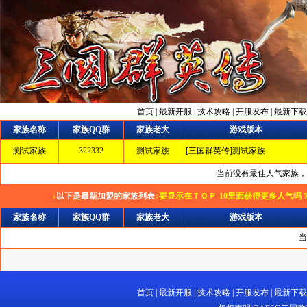
首页
|
最新开服
|
技术攻略
|
开服发布
|
最新下载
家族名称
家族QQ群
家族老大
游戏版本
测试家族
322332
测试家族
[三国群英传]测试家族
当前没有最佳人气家族，
↓
以下是最新加盟的家族列表
↓要显示在ＴＯＰ-10里面获得更多人气吗
家族名称
家族QQ群
家族老大
游戏版本
当
首页
|
最新开服
|
技术攻略
|
开服发布
|
最新下载