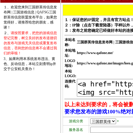
１、欢迎您来到三国群英传信息发
布网 | 三国游戏信息 | QAFSG三国
群英传信息联盟发布平台，如果您
１：保证您的IP固定，并且有官方站点
觉得好，请推荐给您的朋友，感
２：IP除（点击下载登陆器）字样以外
谢！
３：发布之前您确定已经做好本站的连
２、
请按照要求，把您的游戏信息
登记完整，树立良好的发布道德切
本站名
三国群英传信息发布网 | 三国游戏信
勿发布与游戏无关信息或重复发布
称:
信息，否则您的信息将不会通过我
本站地
https://www.qafone.me/
们的审核！
址:
3、如果利用本系统发布违法、黄
LOGO
https://www.qafone.me/images/loeo.g
色、反动信息，本站立刻查明ip并
地址:
交于公安机关查办！
本站
LOGO:
连接代
码:
以上未达到要求的，将会被删
要求您发布的游戏100%绝
游戏分类
*
服务器名