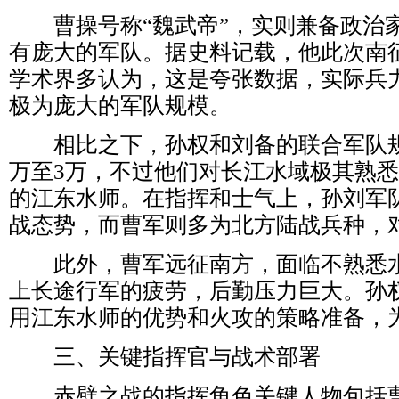
曹操号称“魏武帝”，实则兼备政治
有庞大的军队。据史料记载，他此次南
学术界多认为，这是夸张数据，实际兵力
极为庞大的军队规模。
相比之下，孙权和刘备的联合军队规
万至3万，不过他们对长江水域极其熟
的江东水师。在指挥和士气上，孙刘军
战态势，而曹军则多为北方陆战兵种，
此外，曹军远征南方，面临不熟悉水
上长途行军的疲劳，后勤压力巨大。孙
用江东水师的优势和火攻的策略准备，
三、关键指挥官与战术部署
赤壁之战的指挥角色关键人物包括曹