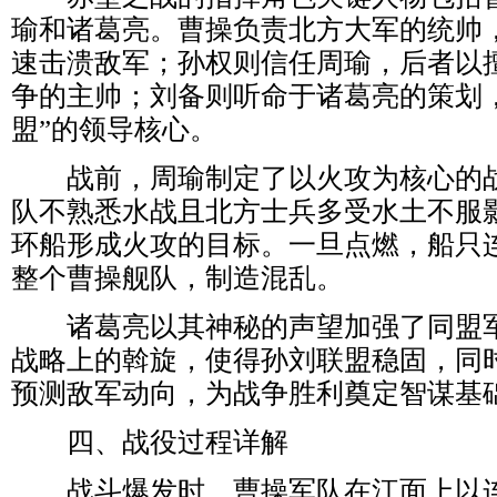
瑜和诸葛亮。曹操负责北方大军的统帅
速击溃敌军；孙权则信任周瑜，后者以
争的主帅；刘备则听命于诸葛亮的策划
盟”的领导核心。
战前，周瑜制定了以火攻为核心的战
队不熟悉水战且北方士兵多受水土不服
环船形成火攻的目标。一旦点燃，船只
整个曹操舰队，制造混乱。
诸葛亮以其神秘的声望加强了同盟军
战略上的斡旋，使得孙刘联盟稳固，同
预测敌军动向，为战争胜利奠定智谋基
四、战役过程详解
战斗爆发时，曹操军队在江面上以连