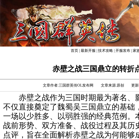
首页
|
最新开服
|
技术攻略
|
开服发布
|
家
赤壁之战三国鼎立的转折
文章作者:三国群英传OL发布网
文章来源:原创
更新时
赤壁之战作为三国时期最为著名、影
不仅直接奠定了魏蜀吴三国鼎立的基础
一场以少胜多、以弱胜强的经典范例。
战前形势、双方准备、战役过程及其历
点评，旨在全面解析赤壁之战为何能够