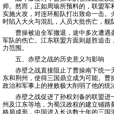
师。然而，正如周瑜所预料的，联盟军
实施火攻，对连环船队打出致命一击。
时陷入大火与混乱，人员大批伤亡，舰
曹操被迫全军撤退，途中多次遭遇袭
军队的伤亡。江东联盟方面则趁胜追击
力范围。
五、赤壁之战的历史意义与影响
赤壁之战直接阻止了曹操南下统一天
东和荆州，使得三国鼎立成为可能。曹
政治和军事上的挫败极大削弱了他的统
赤壁之战促进了孙权刘备的联盟进一
州及江东等地，为蜀汉政权的建立铺路
格局成形，中国进入长达数十年的三国