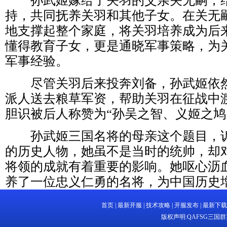
孙武姬嫁给了关羽的父亲关无嗣，结
持，共同抚养关羽和其他子女。在关无
地支撑起整个家庭，将关羽培养成为后
懂得教育子女，更是通晓军事策略，为
军事经验。
尽管关羽后来投奔刘备，孙武姬依然
派人送去粮草军资，帮助关羽在征战中
胆识被后人称赞为“孙吴之智、义姬之鸠
孙武姬三国名将的母亲这个题目，诉
的历史人物，她虽不是当时的统帅，却
将领的成就有着重要的影响。她呕心沥
养了一位忠义仁勇的名将，为中国历史
首页
|
最新开服
|
技术攻略
|
开服发布
|
最新下载
版权声明:
QAFSG三国