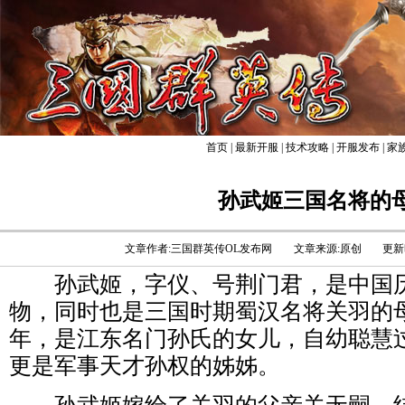
首页
|
最新开服
|
技术攻略
|
开服发布
|
家
孙武姬三国名将的
文章作者:三国群英传OL发布网
文章来源:原创
更新时
孙武姬，字仪、号荆门君，是中国历
物，同时也是三国时期蜀汉名将关羽的
年，是江东名门孙氏的女儿，自幼聪慧
更是军事天才孙权的姊姊。