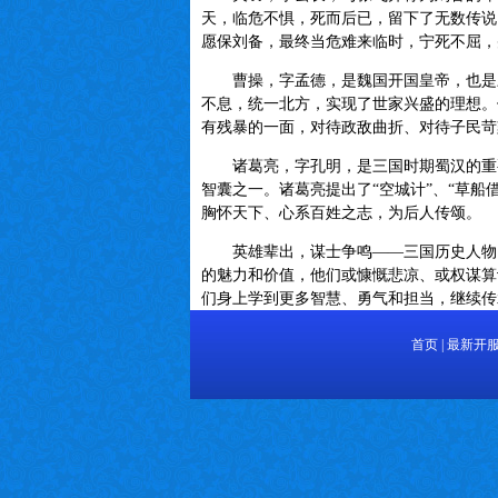
天，临危不惧，死而后已，留下了无数传说
愿保刘备，最终当危难来临时，宁死不屈，
曹操，字孟德，是魏国开国皇帝，也是三
不息，统一北方，实现了世家兴盛的理想。
有残暴的一面，对待政敌曲折、对待子民苛
诸葛亮，字孔明，是三国时期蜀汉的重要
智囊之一。诸葛亮提出了“空城计”、“草船
胸怀天下、心系百姓之志，为后人传颂。
英雄辈出，谋士争鸣——三国历史人物点
的魅力和价值，他们或慷慨悲凉、或权谋算
们身上学到更多智慧、勇气和担当，继续传
首页
|
最新开