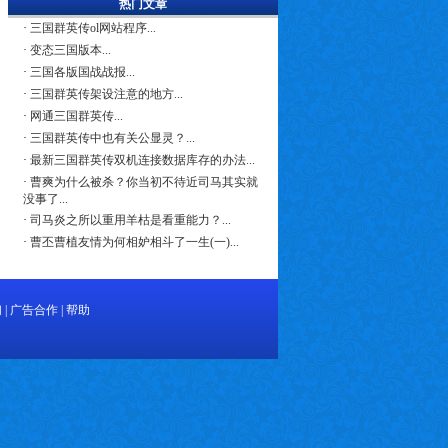
热门文章
·
三国群英传ol网站程序...
·
变态三国版本...
·
三国各版国战战报...
·
三国群英传架设注意的地方...
·
网通三国群英传...
·
三国群英传中也有关公显灵？...
·
最新三国群英传双机连接数据库存的办法...
·
曹爽为什么被杀？你当初不待近司马其实就
没事了...
·
司马炎之所以重用羊枯是看重能力？...
·
曹丕曹植友情为何相妒相斗了一生(一)...
们
|
广告合作
|
帮助