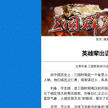
首页
|
最
英雄辈出
文章作者:三国群英传OL
在中国历史上，三国时期是一个备受人们
人物。他们或忠义仁勇、或智谋过人，各具
刘备，字玄德，是三国时期蜀汉的开国皇
立了稳定强大的蜀汉政权。刘备以仁义之心
盖世气象，人德岂假天光”的颂词，展示了
关羽，字云长，与张飞并称为刘备的“两