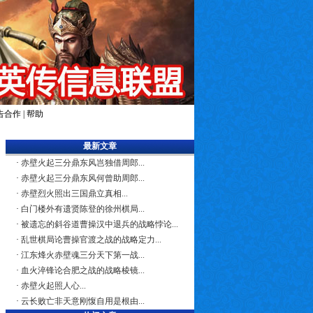
告合作
|
帮助
最新文章
·
赤壁火起三分鼎东风岂独借周郎...
·
赤壁火起三分鼎东风何曾助周郎...
·
赤壁烈火照出三国鼎立真相...
·
白门楼外有遗贤陈登的徐州棋局...
·
被遗忘的斜谷道曹操汉中退兵的战略悖论...
·
乱世棋局论曹操官渡之战的战略定力...
·
江东烽火赤壁魂三分天下第一战...
·
血火淬锋论合肥之战的战略棱镜...
·
赤壁火起照人心...
·
云长败亡非天意刚愎自用是根由...