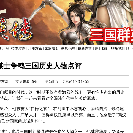
新开服
|
技术攻略
|
开服发布
|
家族联盟
|
家族信息
|
最新家族
|
关于我们
|
联系我们
|
广
谋士争鸣三国历史人物点评
发布网
文章来源:原创
更新时间：2025/11/7 3:17:55
瞩目的时代，这个时期不仅有着激烈的战争，更有许多杰出的历史
特点。让我们一起来看看这个混沌年代中的英雄豪杰。
帝。他被誉为“仁德之君”，在乱世中不忘初心，励精图治，最终建
感召众人，广纳人才，使得蜀汉政府得以兴盛。而且，他创造了“蜀汉
自己对国家的忠诚和担当。
虎”，也是三国时期最具传奇色彩的人物之一。他威震华夏，义薄云