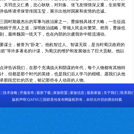
。关羽忠义仁勇，忠心耿耿，对刘备、张飞友情情深义重，生前誓死
并临终请求保管传国玉玺，展示出他对国家和友情的忠诚。
国时期最杰出的军事与政治家之一。曹操独具雄才大略，一生征战
他精于用人之道，深明政治战略，带领人民走向繁荣。然而，曹操也
刻，最终魏国一统天下，也在内部的尔虞我诈中暗流涌动。
谋士，被誉为“卧龙”。他机智过人、智谋无双，是当时蜀汉政府的
借箭”等许多著名的计谋，为蜀汉的维护和发展做出了巨大贡献。他以
评告诉我们，在那个充满战火和阴谋的年代，每个人物都有其独特
计，但都是那个时代的英雄，也是我们后人学习的楷模。愿我们从他
承那段悲壮的历史，铭记那些令人动容的人物。
服
|
技术攻略
|
开服发布
|
最新下载
|
家族联盟
|
家族信息
|
最新家族
|
关于我们
|
联系我
版权声明:
QAFSG三国群英传发布网
版权所有，未经允许切勿擅自转载