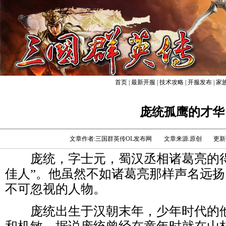
首页
|
最新开服
|
技术攻略
|
开服发布
|
家
庞统孤鹰的才华
文章作者:三国群英传OL发布网
文章来源:原创
更新时
庞统，字士元，蜀汉丞相诸葛亮的得
佳人”。他虽然不如诸葛亮那样声名远
不可忽视的人物。
庞统出生于汉朝末年，少年时代的他