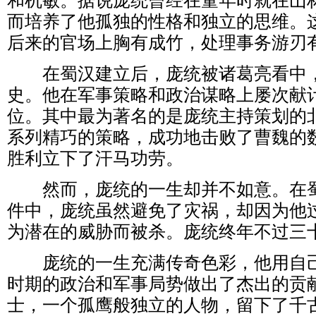
和机敏。据说庞统曾经在童年时就在山
而培养了他孤独的性格和独立的思维。
后来的官场上胸有成竹，处理事务游刃
在蜀汉建立后，庞统被诸葛亮看中，
史。他在军事策略和政治谋略上屡次献
位。其中最为著名的是庞统主持策划的
系列精巧的策略，成功地击败了曹魏的
胜利立下了汗马功劳。
然而，庞统的一生却并不如意。在蜀
件中，庞统虽然避免了灾祸，却因为他
为潜在的威胁而被杀。庞统终年不过三
庞统的一生充满传奇色彩，他用自己
时期的政治和军事局势做出了杰出的贡
士，一个孤鹰般独立的人物，留下了千