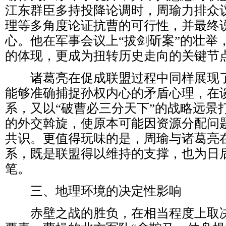
江东群臣多持投降论调时，周瑜力排众
理等多角度论证抗曹的可行性，并最终
心。他在军事会议上“拔剑斫案”的壮举
的体现，更成为扭转历史走向的关键节
诸葛亮在促成联盟过程中同样展现了
能够准确捕捉孙权内心的矛盾心理，在
系，又以“破曹必三分天下”的战略远景
的外交斡旋，使原本可能因资源分配问
共识。更值得玩味的是，周瑜与诸葛亮
系，既是联盟得以维持的支撑，也为日
笔。
三、地理环境的决定性影响
赤壁之战的胜负，在相当程度上取决