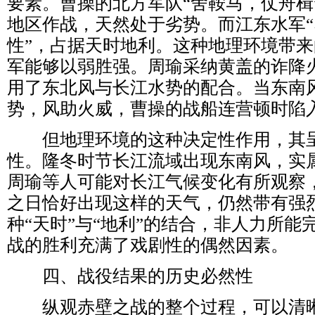
要素。曹操的北方军队“舍鞍马，仗舟楫
地区作战，天然处于劣势。而江东水军
性”，占据天时地利。这种地理环境带
军能够以弱胜强。周瑜采纳黄盖的诈降
用了东北风与长江水势的配合。当东南
势，风助火威，曹操的战船连营顿时陷
但地理环境的这种决定性作用，其呈
性。隆冬时节长江流域出现东南风，实
周瑜等人可能对长江气候变化有所观察
之日恰好出现这样的天气，仍然带有强
种“天时”与“地利”的结合，非人力所
战的胜利充满了戏剧性的偶然因素。
四、战役结果的历史必然性
纵观赤壁之战的整个过程，可以清晰