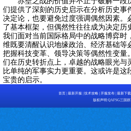
赤壁之战的价值并不止于破解一段历
们提供了深刻的历史启示在分析历史事
决定论，也要避免过度强调偶然因素。
了基本框架，但偶然性往往成为决定历
我们面对当前国际格局中的战略博弈时
维既要清醒认识地缘政治、经济基础等
把握科技变革、领导决策等偶然性变量
们在历史转折点上，卓越的战略眼光与
比单纯的军事实力更重要。这或许是这
宝贵的启示。
首页
|
最新开服
|
技术攻略
|
开服发布
|
最新下载
版权声明:
QAFSG三国