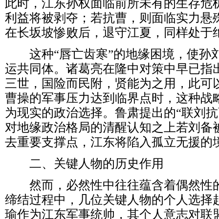
此时，江东孙权面临前所未有的生存危
利益将被剥夺；若抗曹，则面临实力悬
在长坂坡惨败后，退守江夏，同样处于
这种“唇亡齿寒”的地缘困境，使孙
运共同体。诸葛亮在隆中对策中早已指
三世，国险而民附，贤能为之用，此可
曹操的军事压力达到临界点时，这种战
为现实的政治选择。鲁肃提出的“联刘抗
对地缘政治格局的清醒认知之上若刘备
去重要支撑点，江东将陷入孤立无援的
二、关键人物的历史作用
然而，必然性中往往蕴含着偶然性的
缔结过程中，几位关键人物的个人选择
瑜作为江东军事统帅，其个人意志对联