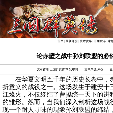
首页
|
最新开服
|
技术攻略
|
开服发布
|
家
论赤壁之战中孙刘联盟的必
文章作者:三国群英传OL发布网
文章来源:原创
更
在华夏文明五千年的历史长卷中，赤
折意义的战役之一。这场发生于建安十三
江烽火，不仅终结了曹操统一天下的进
的雏形。然而，当我们深入剖析这场战
现一个耐人寻味的现象孙刘联盟的缔结