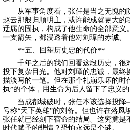
从军事角度看，张任是当之无愧的防
赵云那般归顺明主，或许能成就更大的
迂腐的固执，构成了他生命的全部意义
一支箭矢，都浸透着他对刘璋的赤诚。
**五、回望历史忠的代价**
千年之后的我们回看这段历史，很难
投下复杂目光。他对刘璋的忠诚，最终
描淡写的一笔。但在那个礼崩乐坏的时
执”的个体，用生命为后人留下了忠义的
当成都城破时，张任本该选择投降—
号称“天下英雄”的刘备。但也许在落凤
张任就已经刻下宿命的结局。这究竟是
时代赋予的悲情？恐怕永远是个谜。