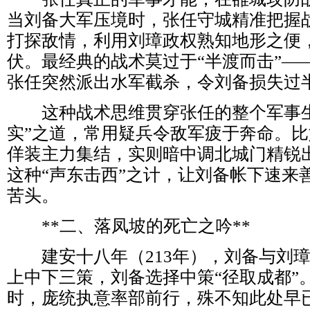
当刘备大军压境时，张任守城精准把握
打探敌情，利用刘璋政权熟知地形之便
伏。最经典的战术莫过于“半渡而击”—
张任突然派出水军截杀，令刘备损失过
这种战术思维贯穿张任的整个军事生
实”之道，常用疑兵令敌军疲于奔命。
佯装主力集结，实则暗中调北城门精锐
这种“声东击西”之计，让刘备帐下速来
苦头。
**二、落凤坡的死亡之吟**
建安十八年（213年），刘备与刘璋
上中下三策，刘备选择中策“径取成都”
时，庞统执意率部前行，殊不知此处早