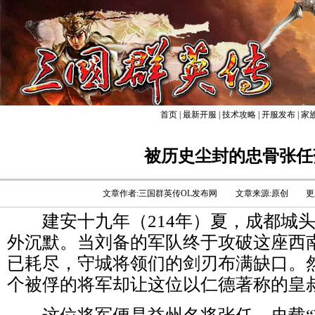
首页
|
最新开服
|
技术攻略
|
开服发布
|
家
被历史尘封的忠骨张任
文章作者:三国群英传OL发布网
文章来源:原创
更
建安十九年（214年）夏，成都城头
外沉默。当刘备的军队终于攻破这座西
已耗尽，守城将领们的剑刃布满缺口。
个被俘的将军却让这位以仁德著称的皇