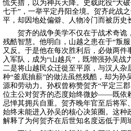
慌失措，以为神兵天降。史载此役“大
七千”，一举平定丹阳全境。贺齐此战
平，却因地处偏僻、人物冷门而被历史
贺齐的战争美学不仅在于战术奇诡，
残酷智慧。他明白，山越之患在于“叛服
又反。于是他在每次胜利后，必做两件
入军队，成为“山越兵”，既增强孙吴战
二是将山越民众迁徙至平原，与汉人杂
种“釜底抽薪”的做法虽然残酷，却为孙
源和劳动力。孙权曾称赞贺齐“平定三郡
位主公对贺齐的态度始终微妙——既依
忌惮其拥兵自重。贺齐晚年官至后将军
始终未能进入孙吴的核心决策圈。这种
解释了为何贺齐在后世知名度远低于周