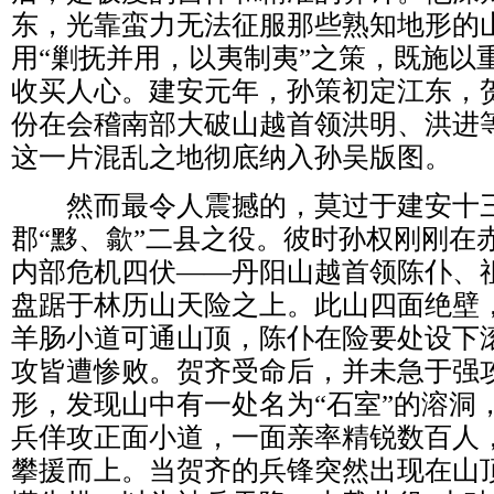
东，光靠蛮力无法征服那些熟知地形的
用“剿抚并用，以夷制夷”之策，既施以
收买人心。建安元年，孙策初定江东，贺
份在会稽南部大破山越首领洪明、洪进
这一片混乱之地彻底纳入孙吴版图。
然而最令人震撼的，莫过于建安十三
郡“黟、歙”二县之役。彼时孙权刚刚在
内部危机四伏——丹阳山越首领陈仆、
盘踞于林历山天险之上。此山四面绝壁
羊肠小道可通山顶，陈仆在险要处设下
攻皆遭惨败。贺齐受命后，并未急于强
形，发现山中有一处名为“石室”的溶洞
兵佯攻正面小道，一面亲率精锐数百人
攀援而上。当贺齐的兵锋突然出现在山