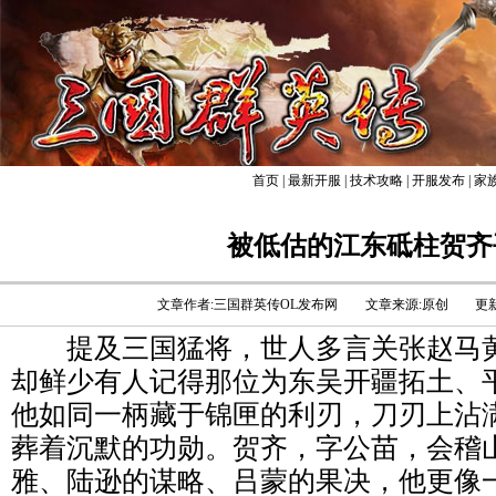
首页
|
最新开服
|
技术攻略
|
开服发布
|
家
被低估的江东砥柱贺齐
文章作者:三国群英传OL发布网
文章来源:原创
更新
提及三国猛将，世人多言关张赵马黄
却鲜少有人记得那位为东吴开疆拓土、
他如同一柄藏于锦匣的利刃，刀刃上沾
葬着沉默的功勋。贺齐，字公苗，会稽
雅、陆逊的谋略、吕蒙的果决，他更像