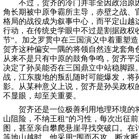
不过，贺齐的冷门并非全因政治原因
角长期被中原争霸所主导，赤壁之战、
格局的战役成为叙事中心，而平定山越这
行动，在传统史学眼中不过是割据政权
节”。加之罗贯中在三国演义中着重塑
贺齐这种偏安一隅的将领自然连龙套角
从来不是只有中原的鼓角争鸣，贺齐平
决定了孙吴能否在三国鼎立中站稳脚跟
战，江东腹地的叛乱随时可能爆发，将
影。从某种意义上说，贺齐是孙吴政权的
不显眼，却至关重要。
贺齐还是一位极善利用地理环境的将
山阻险，不纳王租”的习性，每次出征
图，甚至亲自攀爬悬崖寻找突破口。在
等地山越时，他采用“围而不攻、断水断