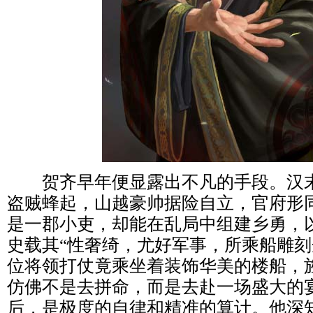
贺齐早年便显露出不凡的手段。汉末
盗贼蜂起，山越豪帅据险自立，官府形
是一郡小吏，却能在乱局中组建乡勇，
史载其“性奢绮，尤好军事，所乘船雕刻
位将领打仗竟乘坐着装饰华美的楼船，
仿佛不是去拼命，而是去赴一场盛大的
后，是极度的自律和精准的算计。他深