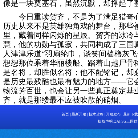
像是一块奠基石，虽然沉默，却撑起了
今日重读贺齐，不是为了满足猎奇心
历史从来不是英雄独角戏的舞台，那些
里，藏着同样闪烁的星辰。贺齐的冰冷
慧，他的功勋与孤寂，共同构成了三国
人津津乐道“羽扇纶巾，谈笑间樯橹灰飞
想想那位乘着华丽楼船、踏着山越尸骨
是名将，却胜似名将；他不配铭记，却
是历史最残酷也最有魅力的地方——它
物流芳百世，也会让另一些真正奠定基
齐，就是那缕最不应被吹散的硝烟。
首页
|
最新开服
|
技术攻略
|
开服发布
|
最新下载
版权声明:
QAFSG三国