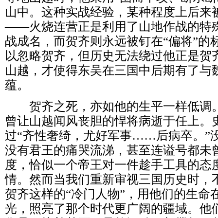
山中。这种实战经验，某种程度上后来
——火烧连营正是利用了山地作战的特
战成名，而贺齐则永远被钉在“偏将”的
以忽略贺齐，但历史无法绕过他正是贺
山越，才使得东吴在三国中后期有了与
蕴。
贺齐之死，亦如他的生平一样低调。约
曾让山越闻风丧胆的悍将病逝于任上。
过“齐性奢绮，尤好军事……后病卒。”
没有君王的痛哭流涕，甚至连谥号都未
度，恰似一个帝王对一件趁手工具的态
情。然而当我们重新审视三国历史时，
贺齐这样的“冷门人物”，用他们的生命
光，照亮了那个时代更广阔的疆域。他